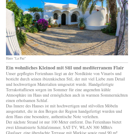
Haus "La Paz"
Ein wohnliches Kleinod mit Stil und mediterranem Flair
Unser gepflegtes Ferienhaus liegt an der Nordküste von Vinaròs und
besticht durch seinen ibizenkischen Stil, der mit viel Liebe zum Detail
und hochwertigen Materialien umgesetzt wurde. Handgefertigte
Terrakottafliesen sorgen im Sommer für eine angenehm kühle
Atmosphäre im Haus und ermöglichen auch in warmen Sommernächten
einen erholsamen Schlaf.
Das Innere des Hauses ist mit hochwertigen und stilvollen Möbeln
ausgestattet, die in den Bergen der Region handgefertigt wurden und
dem Haus eine besondere, authentische Note verleihen.
Der nächste Strand ist nur 100 Meter entfernt. Das Ferienhaus bietet
zwei klimatisierte Schlafzimmer, SAT-TV, WLAN 300 MBit/s
Glasfaser, eine überdachte Terrasse mit Markise sowie rund 90 m²