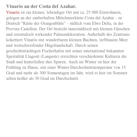
Vinaròs an der Costa del Azahar.
Vinaròs
ist ein kleiner, lebendiger Ort mit ca. 25 000 Einwohnern,
gelegen an der zauberhaften Mittelmeerküste Costa del Azahar - zu
Deutsch "Küste der Orangenblüte" - südlich vom Ebro Delta, in der
Provinz Castellon. Der Ort besticht innerstädtisch mit kleinen Gässchen
und orientalisch wirkender Palmendekoration. Außerhalb des Zentrums
kokettiert Vinaròs mit wunderbaren kleinen Buchten, tiefblauem Meer
und weitschweifender Hügellandschaft. Durch seinen
geschichtsträchtigen Fischerhafen mit seiner international bekannten
Spezialität Llagosti (Languste) erreichten verschiedenste Kulturen die
Stadt und hinterließen ihre Spuren. Auch im Winter ist hier der
Frühling zu Hause, mit einer Winter-Durchschnittstemperatur von 15
Grad und mehr als 300 Sonnentagen im Jahr, wird es hier im Sommer
selten heißer als 30 Grad im Durchschnitt.