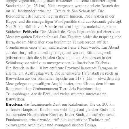
üppige Vegetation, die großen Reisfelder und seine kilometerlangen
Sandstrände (ca. 25 km). Nicht vergessen werden darf ein Besuch der
im 16. Jahrhundert erbauten "Ermita de San Sebastián". Die
Besonderheit der Kirche liegt in ihrem Inneren. Die Fresken in der
Kuppel und die einzigartigen Wandgemälde sind aus Keramik gefertigt.
Nur 20 km südlich von
Vinaròs
entfernt liegt das malerische, kleine
Städtchen
Peñíscola
. Die Altstadt des Ortes liegt erhöht auf einer vom
Meer umspülten Felsenhalbinsel. Das Zentrum bildet die ursprüngliche
Burg, die im Mittelalter vom berühmten Templerorden auf den
Grundmauern einer alten, maurischen Feste erbaut wurde. Ein Abend
auf der Burg sollte unbedingt eingeplant werden. Stimmungsvoll
präsentieren sich die schmalen Gassen und ein Abendessen in der
Schinkengasse wird zum unvergessenen, kulinarischen Erlebnis.
Ein Besuch in die 110 km entfernte Provinz-Hauptstadt Taragona ist
allemal ein Ausflugstag wert. Die sehenswerte Hafenstadt ist reich an
Bauwerken aus der römischen Epoche um 218 v. Chr. – etwa dem am
Meer gelegenen gewaltigen Amphitheater, dem Circus, dem Forum
Romanum, dem Grabmonument Torre dels Escipions, dem
Triumphbogen Arc de Berà, und vielen weiteren interessanten
Bauwerken.
Barcelona
, das faszinierende Zentrum Kataloniens. Die ca. 200 km
entfernte Hauptstadt Kataloniens steht längst auf gleicher Stufe mit
bedeutenden Hauptstädten Europas. In der Stadt, die auf römischen
Fundamenten erbaut wurde, trifft alte katalanische Tradition auf
extravagante Architektur und avantgardistisches Design.